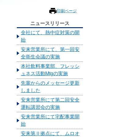
印刷ページ
ニュースリリース
全社にて、熱中症対策の開
始
安来営業所にて、第一回安
全衛生会議の実施
本社飲料事業部、フレッシ
ュネス活動Mtgの実施
先輩からのメッセージ更新
しました
安来営業所にて第二回安全
運転講習会の実施
安来営業所にて宅配事業開
始
安来第Ⅱ拠点にて、ムロオ