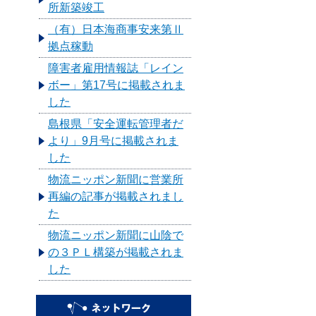
所新築竣工
（有）日本海商事安来第Ⅱ
拠点稼動
障害者雇用情報誌「レイン
ボー」第17号に掲載されま
した
島根県「安全運転管理者だ
より」9月号に掲載されま
した
物流ニッポン新聞に営業所
再編の記事が掲載されまし
た
物流ニッポン新聞に山陰で
の３ＰＬ構築が掲載されま
した