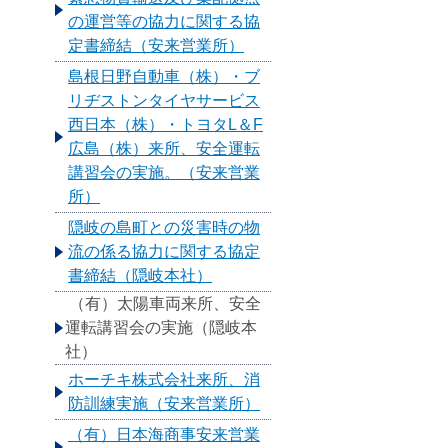
の運営等の協力に関する協
定書締結（安来営業所）
島根日野自動車（株）・ブ
リヂストンタイヤサービス
西日本（株）・トヨタL＆F
広島（株）来所、安全運転
講習会の実施。（安来営業
所）
隠岐の島町との災害時の物
流の係る協力に関する協定
書締結（隠岐本社）
（有）太陽車両来所、安全
運転講習会の実施（隠岐本
社）
ホーチキ株式会社来所、消
防訓練実施（安来営業所）
（有）日本海商事安来営業