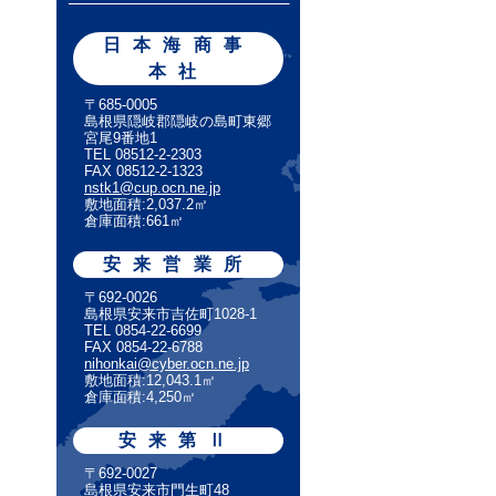
日本海商事
本社
〒685-0005
島根県隠岐郡隠岐の島町東郷
宮尾9番地1
TEL 08512-2-2303
FAX 08512-2-1323
nstk1@cup.ocn.ne.jp
敷地面積:2,037.2㎡
倉庫面積:661㎡
安来営業所
〒692-0026
島根県安来市吉佐町1028-1
TEL 0854-22-6699
FAX 0854-22-6788
nihonkai@cyber.ocn.ne.jp
敷地面積:12,043.1㎡
倉庫面積:4,250㎡
安来第Ⅱ
〒692-0027
島根県安来市門生町48