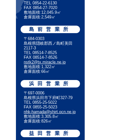
TEL 0854-22-6130
FAX 0854-27-7020
敷地面積:12,045.9㎡
倉庫面積:2,549㎡
島前営業所
〒684-0303
島根県隠岐郡西ノ島町美田
2117-3
TEL 08514-7-8525
FAX 08514-7-8526
nstk2@tx.miracle.ne.jp
敷地面積:1,322㎡
倉庫面積:66㎡
浜田営業所
〒697-0006
島根県浜田市下府町327-79
TEL 0855-25-5022
FAX 0855-25-5023
nhk-hamada@shirt.ocn.ne.jp
敷地面積:3,305.8㎡
倉庫面積:826㎡
益田営業所