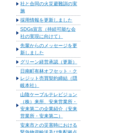
社と合同の火災避難訓の実
施
採用情報を更新しました
SDGs宣言（持続可能な会
社の実現に向けて）
先輩からのメッセージを更
新しました
グリーン経営承認（更新）
日南町有林オフセット・ク
レジット売買契約締結（隠
岐本社）
山陰ケーブルテレビジョン
（株）来所、安来営業所・
安来第二の企業紹介（安来
営業所・安来第二）
安来市との災害時における
緊急物資輸送及び集配拠点