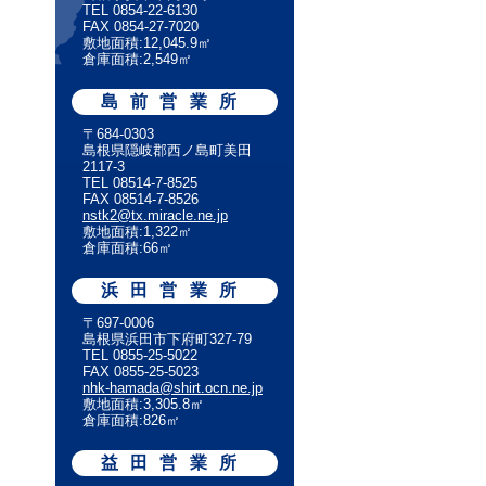
TEL 0854-22-6130
FAX 0854-27-7020
敷地面積:12,045.9㎡
倉庫面積:2,549㎡
島前営業所
〒684-0303
島根県隠岐郡西ノ島町美田
2117-3
TEL 08514-7-8525
FAX 08514-7-8526
nstk2@tx.miracle.ne.jp
敷地面積:1,322㎡
倉庫面積:66㎡
浜田営業所
〒697-0006
島根県浜田市下府町327-79
TEL 0855-25-5022
FAX 0855-25-5023
nhk-hamada@shirt.ocn.ne.jp
敷地面積:3,305.8㎡
倉庫面積:826㎡
益田営業所