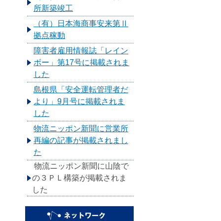
所新築竣工
（有）日本海商事安来第Ⅱ
拠点稼動
障害者雇用情報誌「レイン
ボー」第17号に掲載されま
した
島根県「安全運転管理者だ
より」9月号に掲載されま
した
物流ニッポン新聞に営業所
再編の記事が掲載されまし
た
物流ニッポン新聞に山陰で
の３ＰＬ構築が掲載されま
した