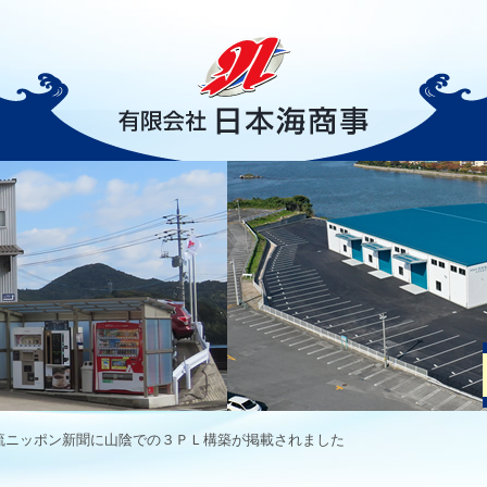
流ニッポン新聞に山陰での３ＰＬ構築が掲載されました