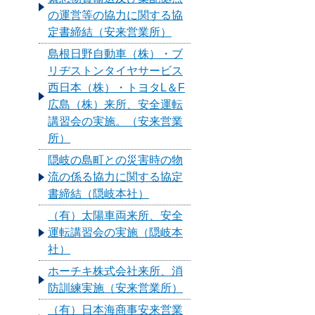
の運営等の協力に関する協
定書締結（安来営業所）
島根日野自動車（株）・ブ
リヂストンタイヤサービス
西日本（株）・トヨタL＆F
広島（株）来所、安全運転
講習会の実施。（安来営業
所）
隠岐の島町との災害時の物
流の係る協力に関する協定
書締結（隠岐本社）
（有）太陽車両来所、安全
運転講習会の実施（隠岐本
社）
ホーチキ株式会社来所、消
防訓練実施（安来営業所）
（有）日本海商事安来営業