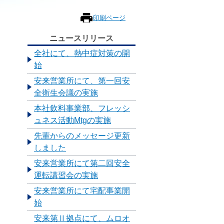
し
印刷ページ
ニュースリリース
全社にて、熱中症対策の開
始
安来営業所にて、第一回安
全衛生会議の実施
本社飲料事業部、フレッシ
ュネス活動Mtgの実施
先輩からのメッセージ更新
しました
安来営業所にて第二回安全
運転講習会の実施
安来営業所にて宅配事業開
始
安来第Ⅱ拠点にて、ムロオ