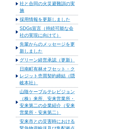
社と合同の火災避難訓の実
施
採用情報を更新しました
SDGs宣言（持続可能な会
社の実現に向けて）
先輩からのメッセージを更
新しました
グリーン経営承認（更新）
日南町有林オフセット・ク
レジット売買契約締結（隠
岐本社）
山陰ケーブルテレビジョン
（株）来所、安来営業所・
安来第二の企業紹介（安来
営業所・安来第二）
安来市との災害時における
緊急物資輸送及び集配拠点