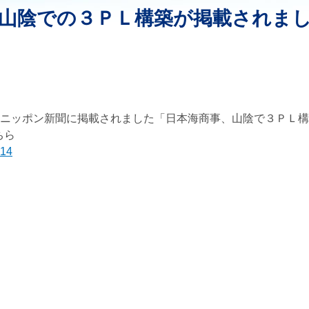
山陰での３ＰＬ構築が掲載されま
の物流ニッポン新聞に掲載されました「日本海商事、山陰で３ＰＬ構
ちら
214