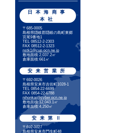
日本海商事
本社
〒685-0005
島根県隠岐郡隠岐の島町東郷
宮尾9番地1
TEL 08512-2-2303
FAX 08512-2-1323
nstk1@cup.ocn.ne.jp
敷地面積:2,037.2㎡
倉庫面積:661㎡
安来営業所
〒692-0026
島根県安来市吉佐町1028-1
TEL 0854-22-6699
FAX 0854-22-6788
nihonkai@cyber.ocn.ne.jp
敷地面積:12,043.1㎡
倉庫面積:4,250㎡
安来第Ⅱ
〒692-0027
島根県安来市門生町48